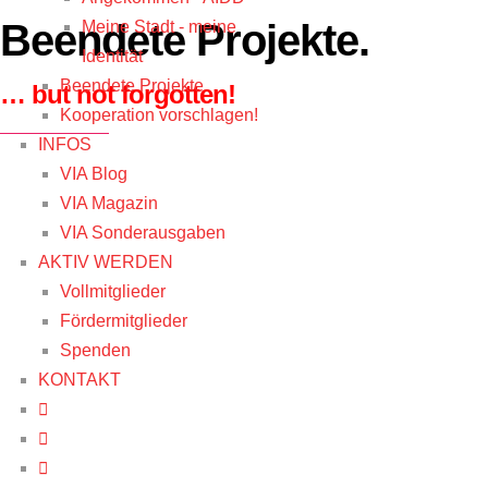
Beendete Projekte.
Meine Stadt - meine
Identität
Beendete Projekte
… but not forgotten!
Kooperation vorschlagen!
INFOS
VIA Blog
VIA Magazin
VIA Sonderausgaben
AKTIV WERDEN
Vollmitglieder
Fördermitglieder
Spenden
KONTAKT