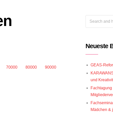
en
Neueste B
GEAS-Reform
70000
80000
90000
KARAWANSE
und Kreativit
Fachtagung 
Mitglieder­
Fachsemina
Mädchen & j