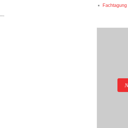
Fachtagung 
-
N