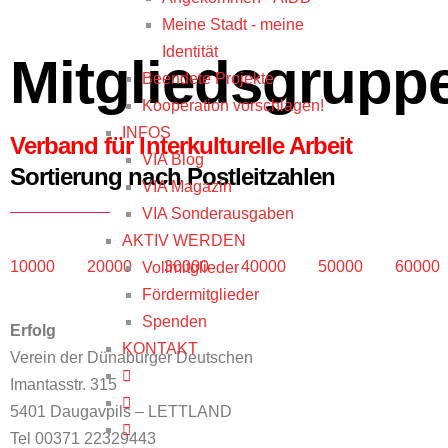
Meine Stadt - meine
Identität
Mitgliedsgrupp
Beendete Projekte
Kooperation vorschlagen!
INFOS
Verband für Interkulturelle Arbeit
VIA Blog
Sortierung nach Postleitzahlen
VIA Magazin
VIA Sonderausgaben
AKTIV WERDEN
10000
20000
30000
40000
50000
60000
Vollmitglieder
Fördermitglieder
Spenden
Erfolg
KONTAKT
Verein der Dünaburger Deutschen
Imantasstr. 315
5401 Daugavpils – LETTLAND
Tel 00371 22329443