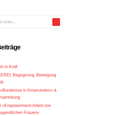
eiträge
 in Kraft
REI: Begegnung, Bewegung
ät
»Bündnisse in Krisenzeiten« &
versammlung
r »Empowerment-Arbeit von
ugendlichen Frauen«